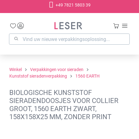
+49 7821 5803 39
hoofdinhoud
Winkel
Verpakkingen voor sieraden
Kunststof sieradenverpakking
1560 EARTH
BIOLOGISCHE KUNSTSTOF
SIERADENDOOSJES VOOR COLLIER
GROOT, 1560 EARTH ZWART,
158X158X25 MM, ZONDER PRINT
Afbeeldingengalerij overslaan