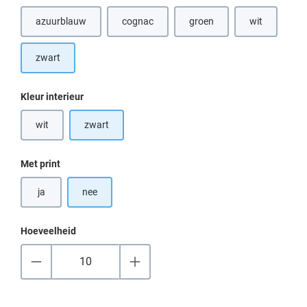
azuurblauw
cognac
groen
wit
(Deze optie is momenteel niet beschikbaar.)
(Deze optie is momenteel nie
(Deze optie i
zwart
Selecteer
Kleur interieur
wit
zwart
(Deze optie is momenteel niet beschikbaar.)
Selecteer
Met print
ja
nee
Hoeveelheid