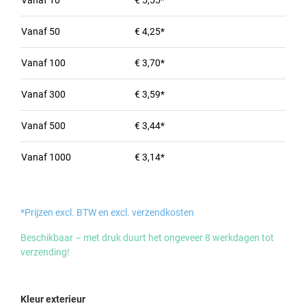
Vanaf
10
€ 5,55*
Vanaf
50
€ 4,25*
Vanaf
100
€ 3,70*
Vanaf
300
€ 3,59*
Vanaf
500
€ 3,44*
Vanaf
1000
€ 3,14*
*Prijzen excl. BTW en excl. verzendkosten
Beschikbaar – met druk duurt het ongeveer 8 werkdagen tot
verzending!
Selecteer
Kleur exterieur