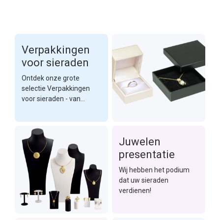
Verpakkingen
voor sieraden
Ontdek onze grote
selectie Verpakkingen
voor sieraden - van
karton en plastic tot
gerecyclede materialen
en etuis van hoge
Juwelen
kwaliteit.
presentatie
Wij hebben het podium
dat uw sieraden
verdienen!