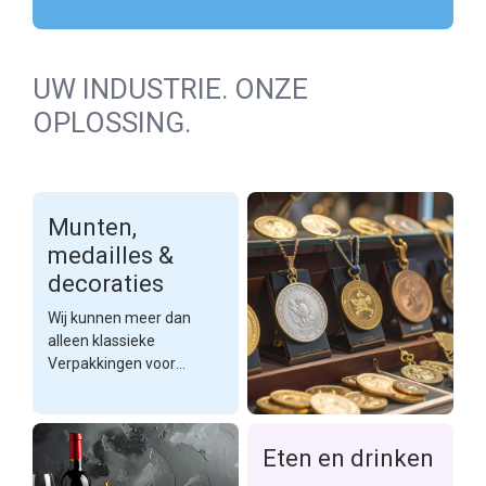
UW INDUSTRIE. ONZE
OPLOSSING.
Munten,
medailles &
decoraties
Wij kunnen meer dan
alleen klassieke
Verpakkingen voor
sieraden. Of het nu gaat
om munten, medailles of
decoraties, onze
Eten en drinken
verpakkingen laten de
harten van verzamelaars