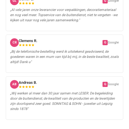
GL
G
Google
„Al vele jaren onze leverancier voor verpakkingen, decoratiemateriaal
en nog veel meer. Topservice van de buitendienst, niet te vergeten - we
kijken uit naar nog vele jaren samenwerking."
Clemens R.
CR
G
Google
„Bij de telefonische bestelling werd ik uitstekend geadviseerd, de
goederen waren in een mum van tijd bij mij, in de beste kwaliteit, zoals
altijd! Dank u"
Andreas B.
AB
G
Google
„Wij werken al meer dan 30 jaar samen met LESER. De begeleiding
door de buitendienst, de kwaliteit van de producten en de levertijden
zijn doorlopend zeer goed. SONNTAG & SOHN - juwelier uit Leipzig
sinds 1878"