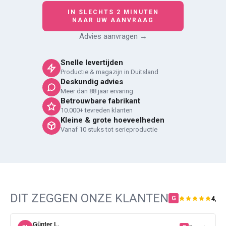
IN SLECHTS 2 MINUTEN
NAAR UW AANVRAAG
Advies aanvragen →
Snelle levertijden
Productie & magazijn in Duitsland
Deskundig advies
Meer dan 88 jaar ervaring
Betrouwbare fabrikant
10.000+ tevreden klanten
Kleine & grote hoeveelheden
Vanaf 10 stuks tot serieproductie
DIT ZEGGEN ONZE KLANTEN
4,8 /
G
Günter L.