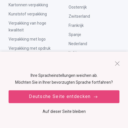
Kartonnen verpakking
Oostenrijk
Kunststof verpakking
Zwitserland
Verpakking van hoge
Frankrijk
kwaliteit
Spanje
Verpakking met logo
Nederland
Verpakking met opdruk
Italië
Lichtgevende verpakking
Denemarken
Geurende verpakking
België
Ihre Spracheinstellungen weichen ab.
Startups & kleine bedrijven
Internationaal
Möchten Sie in Ihrer bevorzugten Sprache fortfahren?
Zelf marketeer
Handel op abonnement
Deutsche Seite entdecken
Auf dieser Seite bleiben
AGB