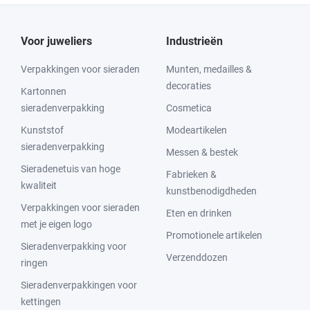
Voor juweliers
Industrieën
Verpakkingen voor sieraden
Munten, medailles &
decoraties
Kartonnen
sieradenverpakking
Cosmetica
Kunststof
Modeartikelen
sieradenverpakking
Messen & bestek
Sieradenetuis van hoge
Fabrieken &
kwaliteit
kunstbenodigdheden
Verpakkingen voor sieraden
Eten en drinken
met je eigen logo
Promotionele artikelen
Sieradenverpakking voor
Verzenddozen
ringen
Sieradenverpakkingen voor
kettingen