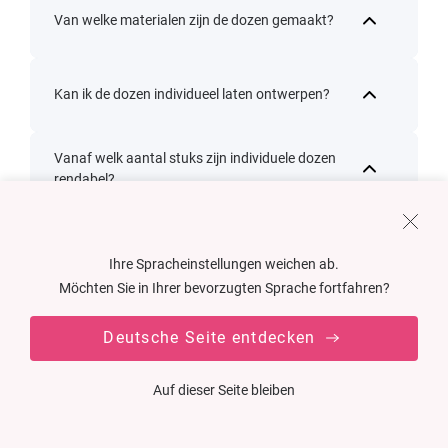
Van welke materialen zijn de dozen gemaakt?
Kan ik de dozen individueel laten ontwerpen?
Vanaf welk aantal stuks zijn individuele dozen
rendabel?
Welke recycling- en FSC®-opties zijn er?
Ihre Spracheinstellungen weichen ab.
Möchten Sie in Ihrer bevorzugten Sprache fortfahren?
Wat is een doos met een opklapdeksel?
Deutsche Seite entdecken
Auf dieser Seite bleiben
Wat is de Sharp-Corner-techniek?