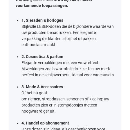
voorkomende toepassingen:
1. Sieraden & horloges
Stijlvolle LESER-dozen
die de bijzondere waarde van
uw producten benadrukken. Een elegante
verpakking die klanten al bij het uitpakken
enthousiast maakt.
2. Cosmetica & parfum
Elegante verpakkingen met een wow-effect.
Afwerkingen zoals
warmfoliedruk
zetten uw merk
perfect in de schijnwerpers - ideaal voor cadeausets
3. Mode & Accessoires
Of het nu gaat
om
riemen
,
stropdassen
,
schoenen
of
kleding
: uw
producten zien er in stompdoosjes meteen
hoogwaardiger uit.
4. Handel op abonnement
Onze dozen zijn ideaal als
geschenkdozen
voor