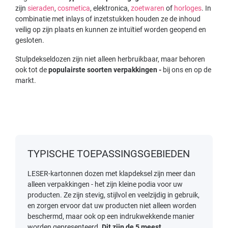
zijn
sieraden
,
cosmetica
, elektronica,
zoetwaren
of
horloges
. In
combinatie met inlays of inzetstukken houden ze de inhoud
veilig op zijn plaats en kunnen ze intuïtief worden geopend en
gesloten.
Stulpdekseldozen zijn niet alleen herbruikbaar, maar behoren
ook tot de
populairste soorten verpakkingen -
bij ons en op de
markt.
TYPISCHE TOEPASSINGSGEBIEDEN
LESER-kartonnen dozen met klapdeksel zijn meer dan
alleen verpakkingen - het zijn kleine podia voor uw
producten. Ze zijn stevig, stijlvol en veelzijdig in gebruik,
en zorgen ervoor dat uw producten niet alleen worden
beschermd, maar ook op een indrukwekkende manier
worden gepresenteerd.
Dit zijn de 5 meest