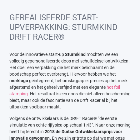
GEREALISEERDE START-
UPVERPAKKING: STURMKIND
DR!FT RACER®
Voor de innovatieve start-up
Sturmkind
mochten we een
volledig gepersonaliseerde doos met schuifdeksel ontwikkelen.
Het doel: een verpakking die het merk belichaamt en de
boodschap perfect overbrengt. Hiervoor hebben we het
merklogo
geïntegreerd, het omslagpapier precies op het merk
afgestemd en het geheel verfijnd met een elegante
hot foil
stamping
. Het resultaat is een doos die niet alleen bescherming
biedt, maar ook de fascinatie van de Dr!ft Racer al bij het
uitpakken voelbaar maakt.
Volgens de ontwikkelaars is de DR!FT Racer® “de eerste
simulatie van echte rijfysica op schaal 1:43”. Naar onze mening
heeft hij terecht in
2018 de Duitse Ontwikkelaarsprijs voor
innovatie gewonnen.
En we zijn er trots op dat we met onze