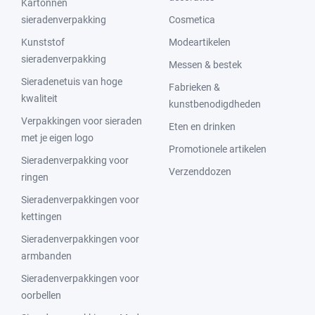
Kartonnen
sieradenverpakking
Cosmetica
Kunststof
Modeartikelen
sieradenverpakking
Messen & bestek
Sieradenetuis van hoge
Fabrieken &
kwaliteit
kunstbenodigdheden
Verpakkingen voor sieraden
Eten en drinken
met je eigen logo
Promotionele artikelen
Sieradenverpakking voor
Verzenddozen
ringen
Sieradenverpakkingen voor
kettingen
Sieradenverpakkingen voor
armbanden
Sieradenverpakkingen voor
oorbellen