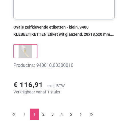
Ovale zelfklevende etiketten - klein, 9400
KLEBEETIKETTEN Etiket wit glanzend, 28x18,5x0 mm,
met print
Productnr.: 940010.00300010
€ 116,91
excl. BTW
Verkrijgbaar vanaf 1 stuks
1
2
3
4
5