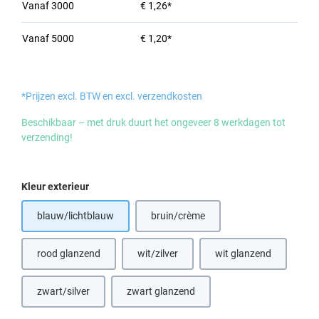
Vanaf
3000
€ 1,26*
Vanaf
5000
€ 1,20*
*Prijzen excl. BTW en excl. verzendkosten
Beschikbaar – met druk duurt het ongeveer 8 werkdagen tot
verzending!
Selecteer
Kleur exterieur
blauw/lichtblauw
bruin/crème
rood glanzend
wit/zilver
wit glanzend
zwart/silver
zwart glanzend