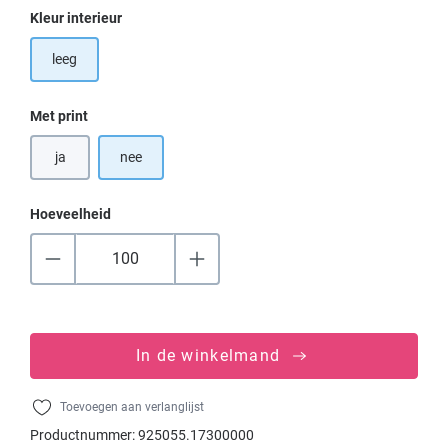
Selecteer
Kleur interieur
leeg
Selecteer
Met print
ja
nee
Hoeveelheid
In de winkelmand
Toevoegen aan verlanglijst
Productnummer:
925055.17300000