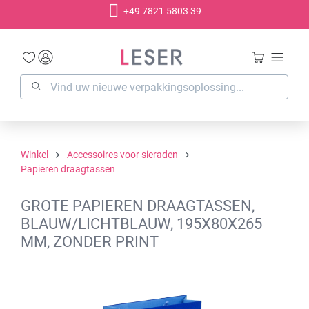
+49 7821 5803 39
hoofdinhoud
Winkel
Accessoires voor sieraden
Papieren draagtassen
GROTE PAPIEREN DRAAGTASSEN,
BLAUW/LICHTBLAUW, 195X80X265
MM, ZONDER PRINT
Afbeeldingengalerij overslaan