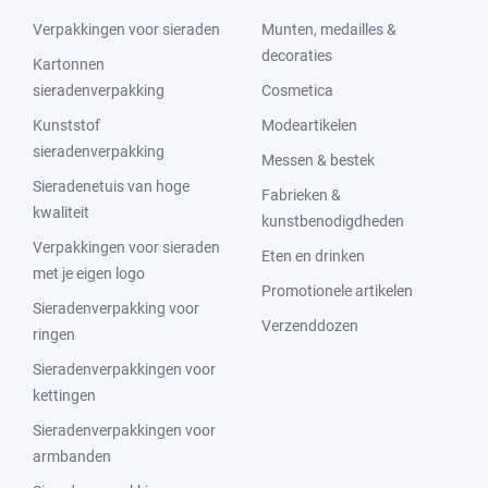
Verpakkingen voor sieraden
Munten, medailles &
decoraties
Kartonnen
sieradenverpakking
Cosmetica
Kunststof
Modeartikelen
sieradenverpakking
Messen & bestek
Sieradenetuis van hoge
Fabrieken &
kwaliteit
kunstbenodigdheden
Verpakkingen voor sieraden
Eten en drinken
met je eigen logo
Promotionele artikelen
Sieradenverpakking voor
Verzenddozen
ringen
Sieradenverpakkingen voor
kettingen
Sieradenverpakkingen voor
armbanden