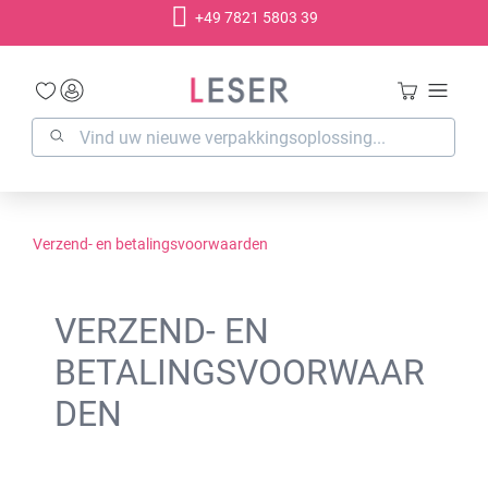
+49 7821 5803 39
hoofdinhoud
Verzend- en betalingsvoorwaarden
VERZEND- EN
BETALINGSVOORWAAR
DEN