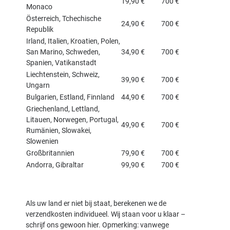
19,90 €
700 €
Monaco
Österreich, Tchechische
24,90 €
700 €
Republik
Irland, Italien, Kroatien, Polen,
San Marino, Schweden,
34,90 €
700 €
Spanien, Vatikanstadt
Liechtenstein, Schweiz,
39,90 €
700 €
Ungarn
Bulgarien, Estland, Finnland
44,90 €
700 €
Griechenland, Lettland,
Litauen, Norwegen, Portugal,
49,90 €
700 €
Rumänien, Slowakei,
Slowenien
Großbritannien
79,90 €
700 €
Andorra, Gibraltar
99,90 €
700 €
Als uw land er niet bij staat, berekenen we de
verzendkosten individueel. Wij staan voor u klaar –
schrijf ons gewoon hier. Opmerking: vanwege