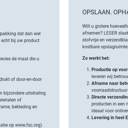
OPSLAAN. OPHA
Wilt u grotere hoeveel
afnemen? LESER slaat 
rpakking dat dan wel
stofvrije en verzendklar
 echt bij uw product
kostbare opslagruimte
Zo werkt het:
precies de maat die u
Productie op voo
leveren wij betrou
drukt of door-en-door
Afname naar beh
voorraadstructuur
 bijzondere uitstraling
Directe verzendin
terialen
of
producten in een n
rame, bekleding en
ideaal voor onlin
Levering in heel 
atie op
www.fsc.org
).