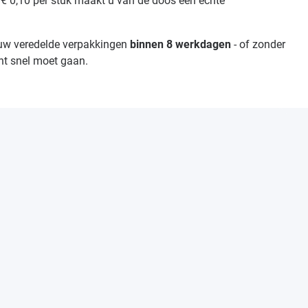
 € 0,10 per stuk maakt u van de doos een echte
 uw veredelde verpakkingen
binnen 8 werkdagen
- of zonder
cht snel moet gaan.