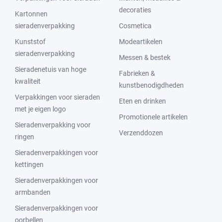
decoraties
Kartonnen
sieradenverpakking
Cosmetica
Kunststof
Modeartikelen
sieradenverpakking
Messen & bestek
Sieradenetuis van hoge
Fabrieken &
kwaliteit
kunstbenodigdheden
Verpakkingen voor sieraden
Eten en drinken
met je eigen logo
Promotionele artikelen
Sieradenverpakking voor
Verzenddozen
ringen
Sieradenverpakkingen voor
kettingen
Sieradenverpakkingen voor
armbanden
Sieradenverpakkingen voor
oorbellen