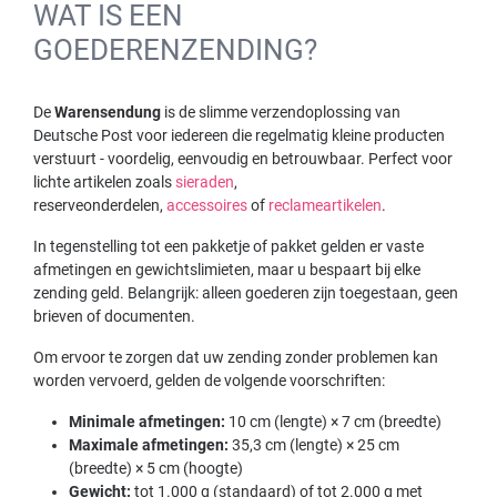
WAT IS EEN
GOEDERENZENDING?
De
Warensendung
is de slimme verzendoplossing van
Deutsche Post voor iedereen die regelmatig kleine producten
verstuurt - voordelig, eenvoudig en betrouwbaar. Perfect voor
lichte artikelen zoals
sieraden
,
reserveonderdelen,
accessoires
of
reclameartikelen
.
In tegenstelling tot een pakketje of pakket gelden er vaste
afmetingen en gewichtslimieten, maar u bespaart bij elke
zending geld. Belangrijk: alleen goederen zijn toegestaan, geen
brieven of documenten.
Om ervoor te zorgen dat uw zending zonder problemen kan
worden vervoerd, gelden de volgende voorschriften:
Minimale afmetingen:
10 cm (lengte) × 7 cm (breedte)
Maximale afmetingen:
35,3 cm (lengte) × 25 cm
(breedte) × 5 cm (hoogte)
Gewicht:
tot 1.000 g (standaard) of tot 2.000 g met