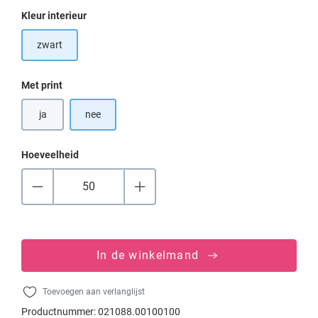
Selecteer
Kleur interieur
zwart
Selecteer
Met print
ja
nee
Hoeveelheid
In de winkelmand
Toevoegen aan verlanglijst
Productnummer:
021088.00100100