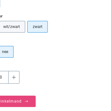
ur
wit/zwart
zwart
tie is momenteel niet beschikbaar.)
(Deze optie is momenteel niet beschikbaar.)
nee
winkelmand