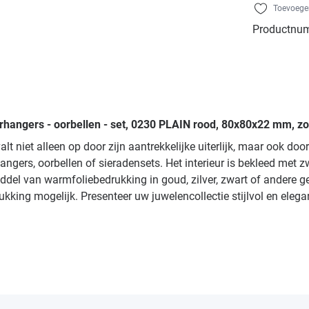
Toevoegen
Productnu
rhangers - oorbellen - set, 0230 PLAIN rood, 80x80x22 mm, zo
lt niet alleen op door zijn aantrekkelijke uiterlijk, maar ook d
gers, oorbellen of sieradensets. Het interieur is bekleed met zw
el van warmfoliebedrukking in goud, zilver, zwart of andere ge
ukking mogelijk. Presenteer uw juwelencollectie stijlvol en ele