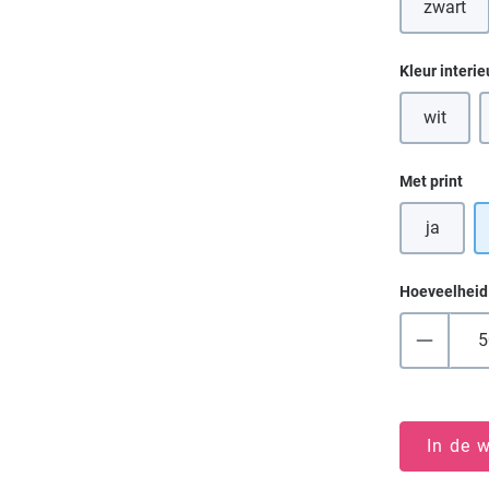
zwart
Selecteer
Kleur interie
wit
(Deze op
Selecteer
Met print
ja
Hoeveelheid
In de 