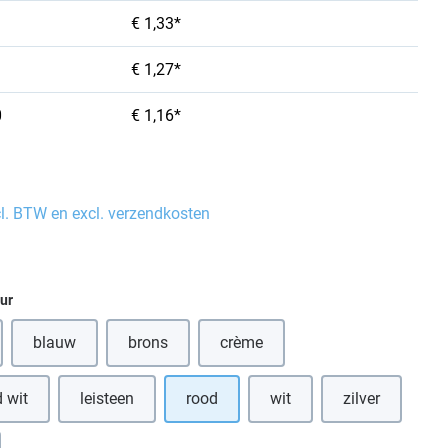
€ 1,33*
€ 1,27*
0
€ 1,16*
cl. BTW en excl. verzendkosten
eur
blauw
brons
crème
(Deze optie is momenteel niet beschikbaar.)
(Deze optie is momenteel niet beschikbaar.)
(Deze optie is momenteel niet bes
 wit
leisteen
rood
wit
zilver
(Deze optie is momenteel ni