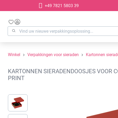
+49 7821 5803 39
oekopdracht
Ga naar de hoofdnavigatie
Winkel
Verpakkingen voor sieraden
Kartonnen siera
KARTONNEN SIERADENDOOSJES VOOR COL
PRINT
Afbeeldingengalerij overslaan