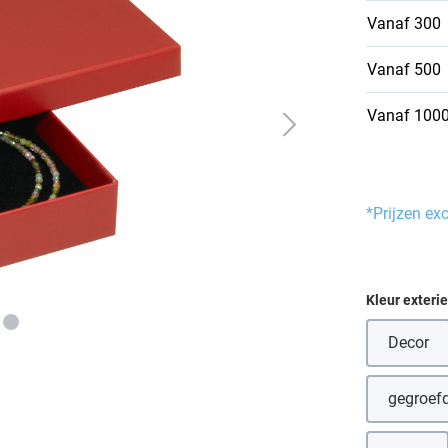
Vanaf
300
Vanaf
500
Vanaf
100
*Prijzen ex
Selecteer
Kleur exteri
Decor
gegroefd