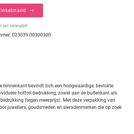
winkelmand
 aan verlanglijst
mmer:
023039.00300300
de binnenkant bevindt zich een hoogwaardige, bevlokte
ndividuele hotfoil-bedrukking, zowel aan de buitenkant als
ge bedrukking (tegen meerprijs). Met deze verpakking van
l voor juweliers, goudsmeden en sieradenmerken die op zoek