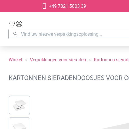
+49 7821 5803 39
oekopdracht
Ga naar de hoofdnavigatie
Winkel
Verpakkingen voor sieraden
Kartonnen siera
KARTONNEN SIERADENDOOSJES VOOR COL
Afbeeldingengalerij overslaan