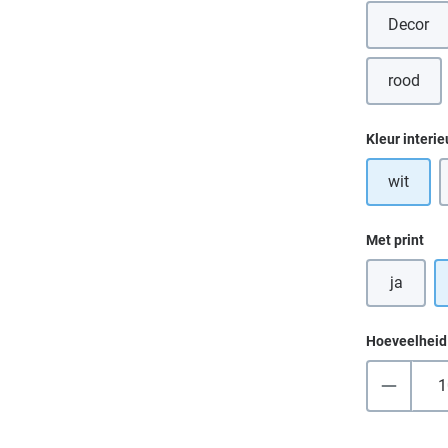
Decor
(Deze 
rood
(Deze o
Selecteer
Kleur interie
wit
Selecteer
Met print
ja
Hoeveelheid