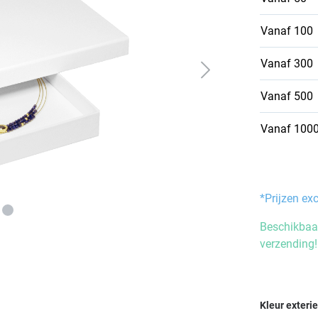
Vanaf
100
Vanaf
300
Vanaf
500
Vanaf
100
*Prijzen ex
Beschikbaar
verzending!
Selecteer
Kleur exteri