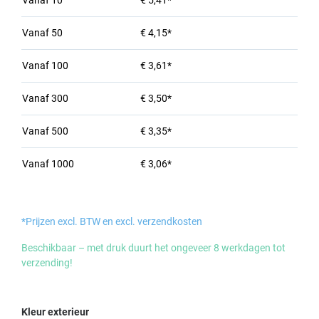
Vanaf
10
€ 5,41*
Vanaf
50
€ 4,15*
Vanaf
100
€ 3,61*
Vanaf
300
€ 3,50*
Vanaf
500
€ 3,35*
Vanaf
1000
€ 3,06*
*Prijzen excl. BTW en excl. verzendkosten
Beschikbaar – met druk duurt het ongeveer 8 werkdagen tot
verzending!
Selecteer
Kleur exterieur