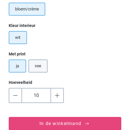
bloem/crème
Selecteer
Kleur interieur
wit
Selecteer
Met print
ja
nee
Hoeveelheid
In de winkelmand