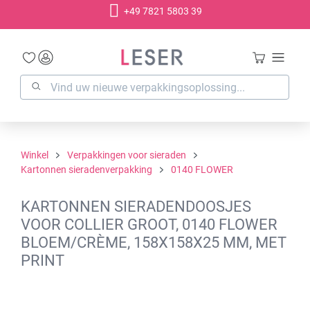
+49 7821 5803 39
hoofdinhoud
Winkel
Verpakkingen voor sieraden
Kartonnen sieradenverpakking
0140 FLOWER
KARTONNEN SIERADENDOOSJES
VOOR COLLIER GROOT, 0140 FLOWER
BLOEM/CRÈME, 158X158X25 MM, MET
PRINT
Afbeeldingengalerij overslaan