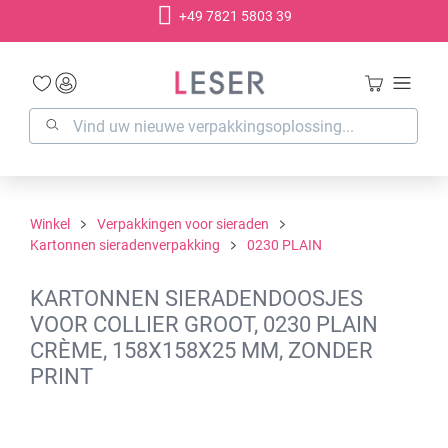
+49 7821 5803 39
hoofdinhoud
Winkel
Verpakkingen voor sieraden
Kartonnen sieradenverpakking
0230 PLAIN
KARTONNEN SIERADENDOOSJES
VOOR COLLIER GROOT, 0230 PLAIN
CRÈME, 158X158X25 MM, ZONDER
PRINT
Afbeeldingengalerij overslaan