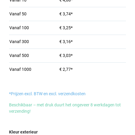
Vanaf
10
€ 4,88*
Vanaf
50
€ 3,74*
Vanaf
100
€ 3,25*
Vanaf
300
€ 3,16*
Vanaf
500
€ 3,03*
Vanaf
1000
€ 2,77*
*Prijzen excl. BTW en excl. verzendkosten
Beschikbaar – met druk duurt het ongeveer 8 werkdagen tot
verzending!
Selecteer
Kleur exterieur