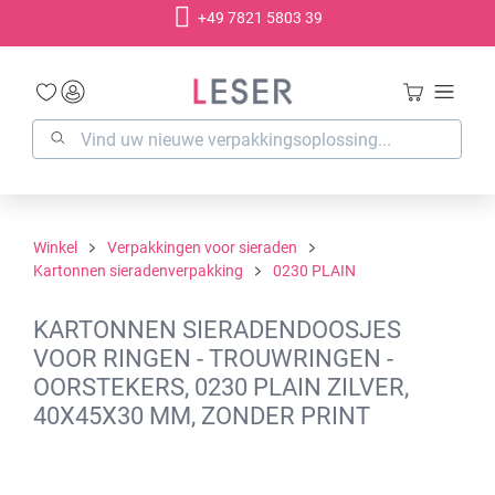
+49 7821 5803 39
hoofdinhoud
Winkel
Verpakkingen voor sieraden
Kartonnen sieradenverpakking
0230 PLAIN
KARTONNEN SIERADENDOOSJES
VOOR RINGEN - TROUWRINGEN -
OORSTEKERS, 0230 PLAIN ZILVER,
40X45X30 MM, ZONDER PRINT
Afbeeldingengalerij overslaan