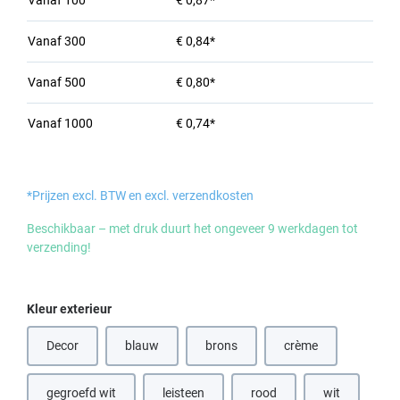
Vanaf
100
€ 0,87*
Vanaf
300
€ 0,84*
Vanaf
500
€ 0,80*
Vanaf
1000
€ 0,74*
*Prijzen excl. BTW en excl. verzendkosten
Beschikbaar – met druk duurt het ongeveer 9 werkdagen tot
verzending!
Selecteer
Kleur exterieur
Decor
blauw
brons
crème
(Deze optie is momenteel niet beschikbaar.)
(Deze optie is momenteel niet beschik
(Deze optie is momen
gegroefd wit
leisteen
rood
wit