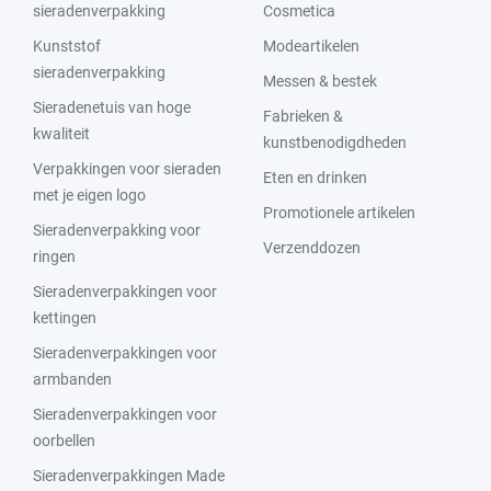
sieradenverpakking
Cosmetica
Kunststof
Modeartikelen
sieradenverpakking
Messen & bestek
Sieradenetuis van hoge
Fabrieken &
kwaliteit
kunstbenodigdheden
Verpakkingen voor sieraden
Eten en drinken
met je eigen logo
Promotionele artikelen
Sieradenverpakking voor
Verzenddozen
ringen
Sieradenverpakkingen voor
kettingen
Sieradenverpakkingen voor
armbanden
Sieradenverpakkingen voor
oorbellen
Sieradenverpakkingen Made