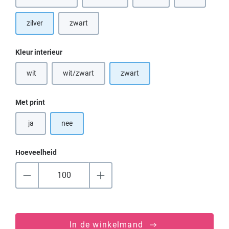
(Deze optie is
zilver
zwart
Selecteer
Kleur interieur
wit
wit/zwart
zwart
(Deze optie is momenteel niet beschikbaar.)
(Deze optie is momenteel niet beschikbaar.)
Selecteer
Met print
ja
nee
Hoeveelheid
In de winkelmand