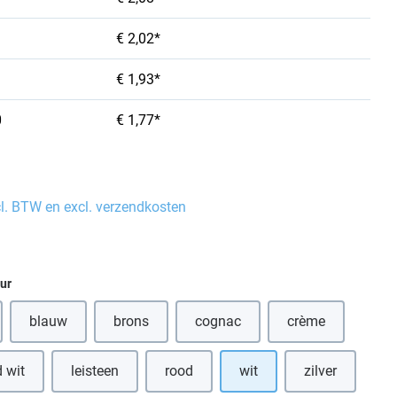
€ 2,02*
€ 1,93*
0
€ 1,77*
cl. BTW en excl. verzendkosten
eur
blauw
brons
cognac
crème
optie is momenteel niet beschikbaar.)
(Deze optie is momenteel niet beschikbaar.)
(Deze optie is momenteel niet be
 wit
leisteen
rood
wit
zilver
eze optie is momenteel niet beschikbaar.)
(Deze optie is momenteel niet beschikbaar.)
(Deze optie is momenteel niet beschikba
(Deze optie is