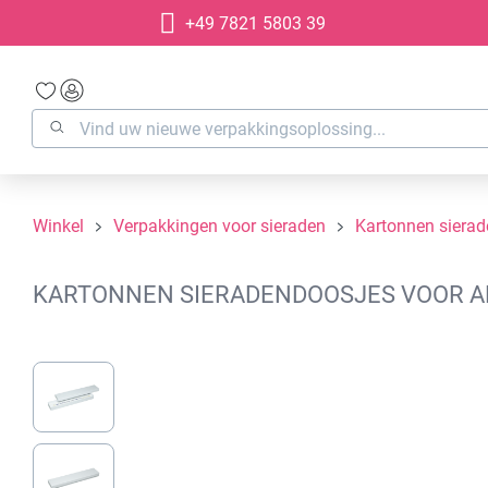
+49 7821 5803 39
oekopdracht
Ga naar de hoofdnavigatie
Winkel
Verpakkingen voor sieraden
Kartonnen siera
KARTONNEN SIERADENDOOSJES VOOR ARM
Afbeeldingengalerij overslaan