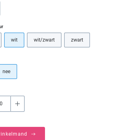
optie is momenteel niet beschikbaar.)
ur
wit
wit/zwart
zwart
optie is momenteel niet beschikbaar.)
(Deze optie is momenteel niet beschikbaar.)
(Deze optie is momenteel niet be
nee
winkelmand