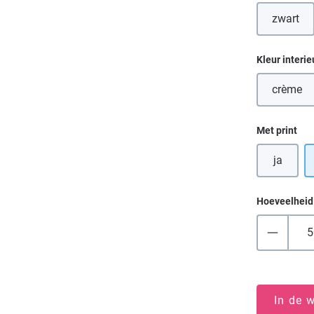
zwart
(Deze 
Selecteer
Kleur interie
crème
(Deze 
Selecteer
Met print
ja
Hoeveelheid
In de 