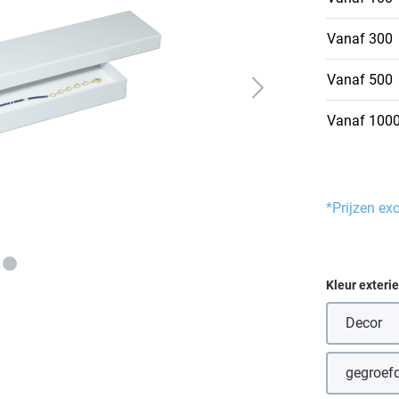
Vanaf
300
Vanaf
500
Vanaf
100
*Prijzen ex
Selecteer
Kleur exteri
Decor
(Deze 
gegroefd
(D