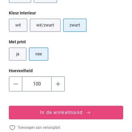
Selecteer
Kleur interieur
wit
wit/zwart
zwart
(Deze optie is momenteel niet beschikbaar.)
(Deze optie is momenteel niet beschikbaar.)
Selecteer
Met print
ja
nee
Hoeveelheid
In de winkelmand
Toevoegen aan verlanglijst