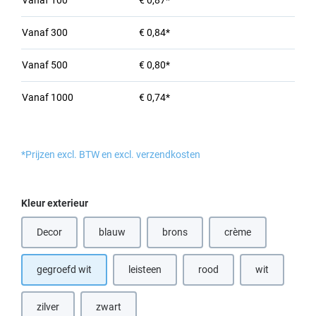
Vanaf
100
€ 0,87*
Vanaf
300
€ 0,84*
Vanaf
500
€ 0,80*
Vanaf
1000
€ 0,74*
*Prijzen excl. BTW en excl. verzendkosten
Selecteer
Kleur exterieur
Decor
blauw
brons
crème
(Deze optie is momenteel niet beschikbaar.)
(Deze optie is momenteel niet beschik
(Deze optie is momen
gegroefd wit
leisteen
rood
wit
(Deze optie is
zilver
zwart