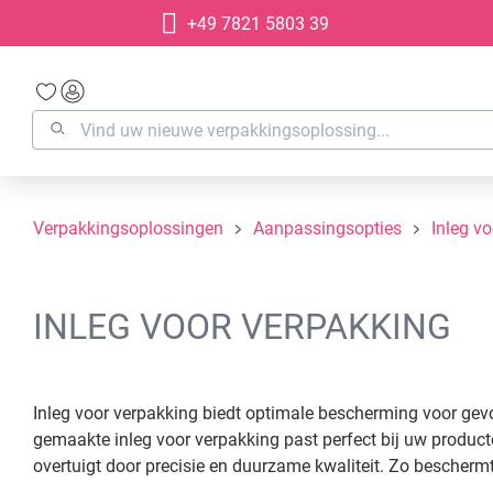
+49 7821 5803 39
oekopdracht
Ga naar de hoofdnavigatie
Verpakkingsoplossingen
Aanpassingsopties
Inleg v
INLEG VOOR VERPAKKING
Inleg voor verpakking biedt optimale bescherming voor gevo
gemaakte inleg voor verpakking past perfect bij uw produc
overtuigt door precisie en duurzame kwaliteit. Zo bescherm