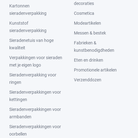
decoraties
Kartonnen
sieradenverpakking
Cosmetica
Kunststof
Modeartikelen
sieradenverpakking
Messen & bestek
Sieradenetuis van hoge
Fabrieken &
kwaliteit
kunstbenodigdheden
Verpakkingen voor sieraden
Eten en drinken
met je eigen logo
Promotionele artikelen
Sieradenverpakking voor
Verzenddozen
ringen
Sieradenverpakkingen voor
kettingen
Sieradenverpakkingen voor
armbanden
Sieradenverpakkingen voor
oorbellen