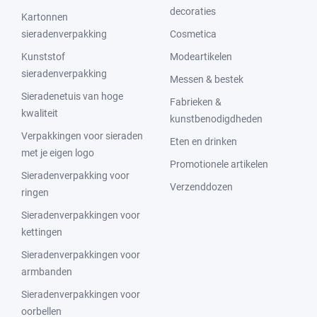
decoraties
Kartonnen
sieradenverpakking
Cosmetica
Kunststof
Modeartikelen
sieradenverpakking
Messen & bestek
Sieradenetuis van hoge
Fabrieken &
kwaliteit
kunstbenodigdheden
Verpakkingen voor sieraden
Eten en drinken
met je eigen logo
Promotionele artikelen
Sieradenverpakking voor
Verzenddozen
ringen
Sieradenverpakkingen voor
kettingen
Sieradenverpakkingen voor
armbanden
Sieradenverpakkingen voor
oorbellen