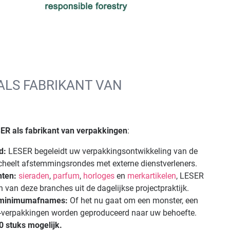
ALS FABRIKANT VAN
ER als fabrikant van verpakkingen
:
nd:
LESER begeleidt uw verpakkingsontwikkeling van de
t scheelt afstemmingsrondes met externe dienstverleners.
nten:
sieraden
,
parfum
,
horloges
en
merkartikelen
, LESER
n van deze branches uit de dagelijkse projectpraktijk.
e minimumafnames:
Of het nu gaat om een monster, een
ER-verpakkingen worden geproduceerd naar uw behoefte.
0 stuks mogelijk.