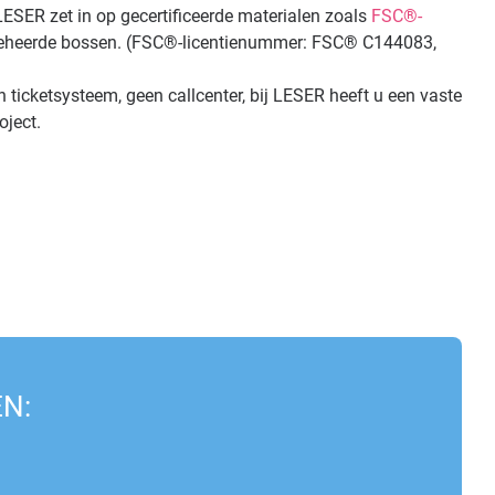
ESER zet in op gecertificeerde materialen zoals
FSC®-
beheerde bossen. (FSC®-licentienummer: FSC® C144083,
 ticketsysteem, geen callcenter, bij LESER heeft u een vaste
ject.
N: