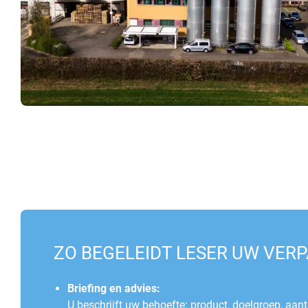
ZO BEGELEIDT LESER UW VERP
Briefing en advies:
U beschrijft uw behoefte: product, doelgroep, aant