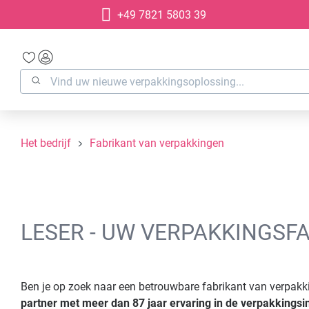
+49 7821 5803 39
oekopdracht
Ga naar de hoofdnavigatie
Het bedrijf
Fabrikant van verpakkingen
LESER - UW VERPAKKINGSF
Ben je op zoek naar een betrouwbare fabrikant van verpakki
partner met meer dan 87 jaar ervaring in de verpakkingsi