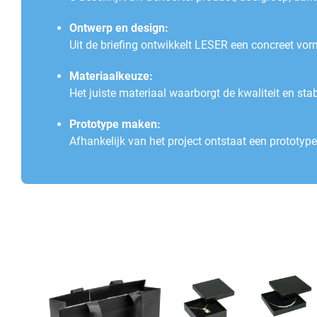
Ontwerp en design:
Uit de briefing ontwikkelt LESER een concreet vo
Materiaalkeuze:
Het juiste materiaal waarborgt de kwaliteit en sta
Prototype maken:
Afhankelijk van het project ontstaat een prototype