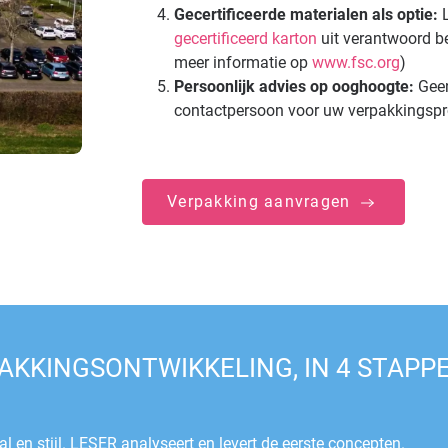
Gecertificeerde materialen als optie:
L
gecertificeerd karton
uit verantwoord 
meer informatie op
www.fsc.org
)
Persoonlijk advies op ooghoogte:
Geen
contactpersoon voor uw verpakkingspro
Verpakking aanvragen
AKKINGSONTWIKKELING, IN 4 STAPPE
al en stijl. LESER analyseert en levert de eerste concepten.