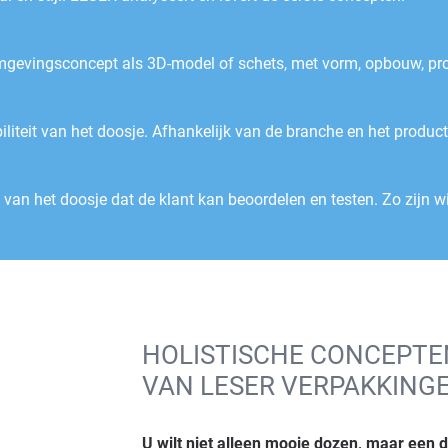
rmgevingsconcept als 3D-model of schets, met vorm, opbouw, prop
biliteit van het doosje. Afhankelijk van de branche en het produ
 van het doosje dat de klant kan beoordelen en testen. Zo zijn wi
HOLISTISCHE CONCEPTE
VAN LESER VERPAKKING
U wilt niet alleen mooie dozen, maar een