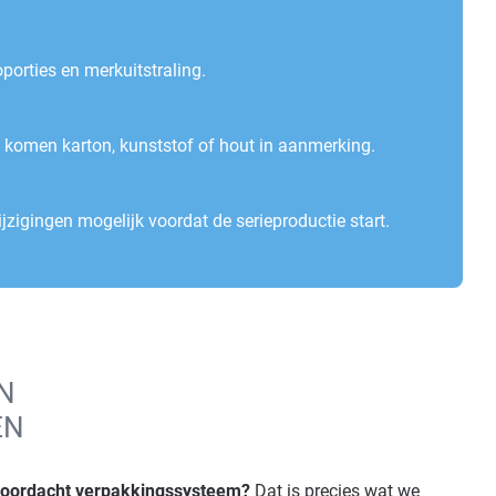
orties en merkuitstraling.
ct komen
karton
,
kunststof
of
hout
in aanmerking.
jzigingen mogelijk voordat de serieproductie start.
N
EN
 doordacht verpakkingssysteem?
Dat is precies wat we