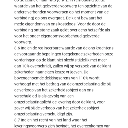
op de eenheid naar rato (d.w.z. in verhouding tot de
waarde van het geleverde voorwerp ten opzichte van de
andere verbonden voorwerpen op het moment van de
verbinding) op ons overgaat. De klant bewaart het
mede-eigendom van ons kosteloos. Voor de door de
verbinding ontstane zaak geldt overigens hetzelfde als
voor het onder eigendomsvoorbehoud geleverde
voorwerp.
8.6 Indien de realiseerbare waarde van de ons krachtens
de voorgaande bepalingen toegekende zekerheden onze
vorderingen op de klant niet slechts tijdelijk met meer
dan 10% overschrijdt, zullen wij op verzoek van de klant
zekerheden naar eigen keuze vrijgeven. De
bovengenoemde dekkingsgrens van 110% wordt
verhoogd met het bedrag van de omzetbelasting die bij
de verkoop van het zekerheidsobject aan ons
verschuldigd is als gevolg van een
omzetbelastingplichtige levering door de klant, voor
zover wij bij de verkoop van het zekerheidsobject
omzetbelasting verschuldigd zijn.
8.7 Indien het recht van het land waar het
leveringsvoorwerp zich bevindt, het overeenkomen van