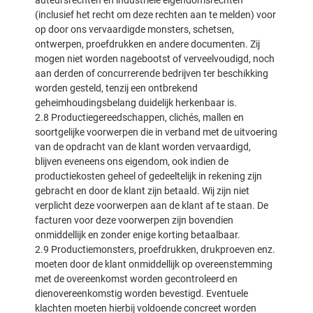
auteursrechten en industriële eigendomsrechten
(inclusief het recht om deze rechten aan te melden) voor
op door ons vervaardigde monsters, schetsen,
ontwerpen, proefdrukken en andere documenten. Zij
mogen niet worden nagebootst of verveelvoudigd, noch
aan derden of concurrerende bedrijven ter beschikking
worden gesteld, tenzij een ontbrekend
geheimhoudingsbelang duidelijk herkenbaar is.
2.8 Productiegereedschappen, clichés, mallen en
soortgelijke voorwerpen die in verband met de uitvoering
van de opdracht van de klant worden vervaardigd,
blijven eveneens ons eigendom, ook indien de
productiekosten geheel of gedeeltelijk in rekening zijn
gebracht en door de klant zijn betaald. Wij zijn niet
verplicht deze voorwerpen aan de klant af te staan. De
facturen voor deze voorwerpen zijn bovendien
onmiddellijk en zonder enige korting betaalbaar.
2.9 Productiemonsters, proefdrukken, drukproeven enz.
moeten door de klant onmiddellijk op overeenstemming
met de overeenkomst worden gecontroleerd en
dienovereenkomstig worden bevestigd. Eventuele
klachten moeten hierbij voldoende concreet worden