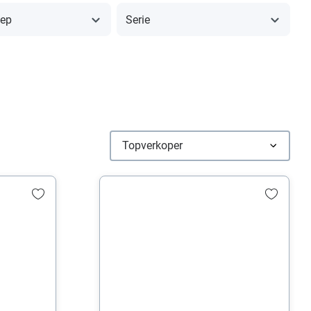
oep
Serie