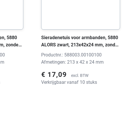
en, 5880
Sieradenetuis voor armbanden, 5880
m, zonder
ALORS zwart, 213x42x24 mm, zonder
print
100
Productnr.: 588003.00100100
mm
Afmetingen: 213 x 42 x 24 mm
€ 17,09
excl. BTW
s
Verkrijgbaar vanaf 10 stuks