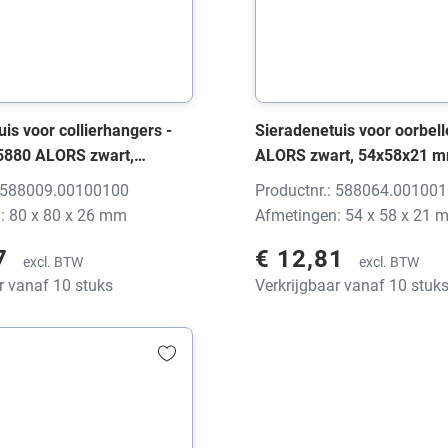
is voor collierhangers -
Sieradenetuis voor oorbell
 5880 ALORS zwart,
ALORS zwart, 54x58x21 m
m, zonder print
print
: 588009.00100100
Productnr.: 588064.00100
: 80 x 80 x 26 mm
Afmetingen: 54 x 58 x 21 
77
€ 12,81
excl. BTW
excl. BTW
r vanaf 10 stuks
Verkrijgbaar vanaf 10 stuk