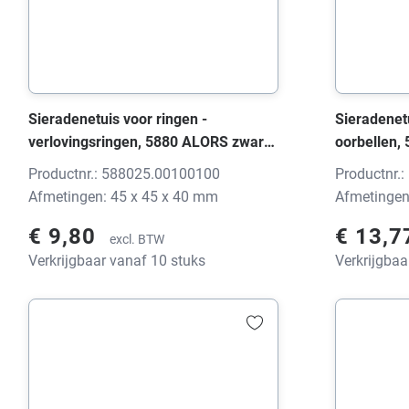
Sieradenetuis voor ringen -
Sieradenetu
verlovingsringen, 5880 ALORS zwart,
oorbellen,
45x45x40 mm, zonder print
80x80x26 m
Productnr.: 588025.00100100
Productnr.
Afmetingen: 45 x 45 x 40 mm
Afmetingen
€ 9,80
€ 13,
excl. BTW
Verkrijgbaar vanaf 10 stuks
Verkrijgbaa