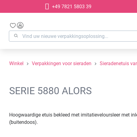
+49 7821 5803 39
oekopdracht
Ga naar de hoofdnavigatie
Winkel
Verpakkingen voor sieraden
Sieradenetuis van
SERIE 5880 ALORS
Hoogwaardige etuis bekleed met imitatieveloursleer met in
(buitendoos).