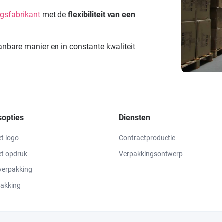
gsfabrikant
met de
flexibiliteit van een
anbare manier en in constante kwaliteit
opties
Diensten
t logo
Contractproductie
et opdruk
Verpakkingsontwerp
verpakking
pakking