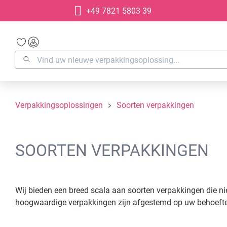
+49 7821 5803 39
oekopdracht
Ga naar de hoofdnavigatie
Verpakkingsoplossingen
Soorten verpakkingen
SOORTEN VERPAKKINGEN
Wij bieden een breed scala aan soorten verpakkingen die ni
hoogwaardige verpakkingen zijn afgestemd op uw behoeften