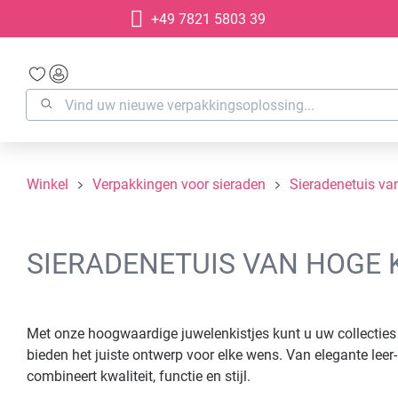
+49 7821 5803 39
oekopdracht
Ga naar de hoofdnavigatie
Winkel
Verpakkingen voor sieraden
Sieradenetuis van
SIERADENETUIS VAN HOGE 
Met onze hoogwaardige juwelenkistjes kunt u uw collecties p
bieden het juiste ontwerp voor elke wens. Van elegante lee
combineert kwaliteit, functie en stijl.