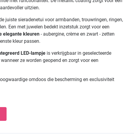
tie met functionaliteit. De metallic coating zorgt voor een
aardevoller uitzien.
de juiste sieradenetui voor armbanden, trouwringen, ringen,
len. Een met juwelen bedekt inzetstuk zorgt voor een
e elegante kleuren
- aubergine, crème en zwart - zetten
tenste kleur passen.
ntegreerd LED-lampje
is verkrijgbaar in geselecteerde
rs wanneer ze worden geopend en zorgt voor een
 hoogwaardige omdoos die bescherming en exclusiviteit