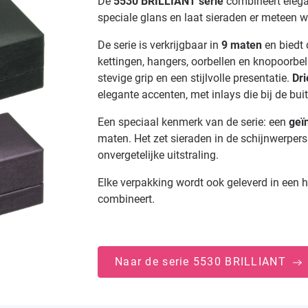
De
5530 BRILLIANT serie
combineert elegan
speciale glans en laat sieraden er meteen w
De serie is verkrijgbaar in
9 maten
en biedt 
kettingen, hangers, oorbellen en knopoorbel
stevige grip en een stijlvolle presentatie.
Dri
elegante accenten, met inlays die bij de bui
Een speciaal kenmerk van de serie: een
geï
maten. Het zet sieraden in de schijnwerpe
onvergetelijke uitstraling.
Elke verpakking wordt ook geleverd in een
combineert.
Naar de serie 5530 BRILLIANT