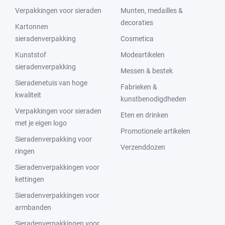
Verpakkingen voor sieraden
Munten, medailles &
decoraties
Kartonnen
sieradenverpakking
Cosmetica
Kunststof
Modeartikelen
sieradenverpakking
Messen & bestek
Sieradenetuis van hoge
Fabrieken &
kwaliteit
kunstbenodigdheden
Verpakkingen voor sieraden
Eten en drinken
met je eigen logo
Promotionele artikelen
Sieradenverpakking voor
Verzenddozen
ringen
Sieradenverpakkingen voor
kettingen
Sieradenverpakkingen voor
armbanden
Sieradenverpakkingen voor