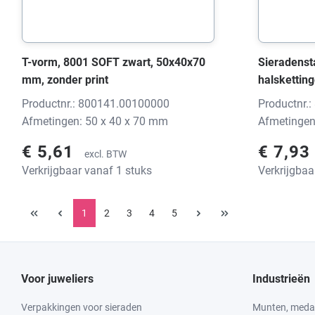
T-vorm, 8001 SOFT zwart, 50x40x70
Sieradenst
mm, zonder print
halsketting
ELEGANT To
Productnr.: 800141.00100000
Productnr.
mm, zonder
Afmetingen: 50 x 40 x 70 mm
Afmetingen
€ 5,61
€ 7,93
excl. BTW
Verkrijgbaar vanaf 1 stuks
Verkrijgbaa
1
2
3
4
5
Voor juweliers
Industrieën
Verpakkingen voor sieraden
Munten, medai