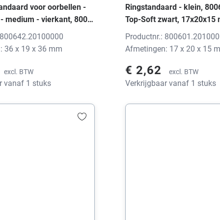
andaard voor oorbellen -
Ringstandaard - klein, 8
 - medium - vierkant, 8006
Top-Soft zwart, 17x20x15
p-Soft zwart, 36x19x36
print
: 800642.20100000
Productnr.: 800601.20100
 print
: 36 x 19 x 36 mm
Afmetingen: 17 x 20 x 15 
€ 2,62
excl. BTW
excl. BTW
r vanaf 1 stuks
Verkrijgbaar vanaf 1 stuks