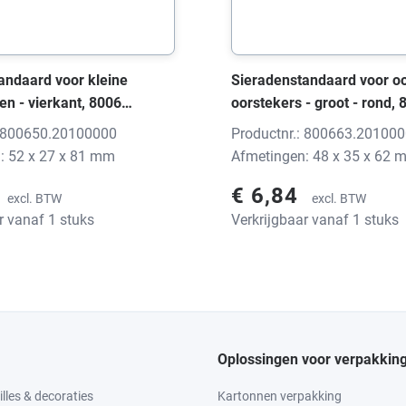
andaard voor kleine
Sieradenstandaard voor oo
en - vierkant, 8006
oorstekers - groot - rond, 
p-Soft zwart, 52x27x81
ELEGANT Top-Soft zwart,
: 800650.20100000
Productnr.: 800663.20100
 print
mm, zonder print
: 52 x 27 x 81 mm
Afmetingen: 48 x 35 x 62 
€ 6,84
excl. BTW
excl. BTW
r vanaf 1 stuks
Verkrijgbaar vanaf 1 stuks
Oplossingen voor verpakkin
lles & decoraties
Kartonnen verpakking