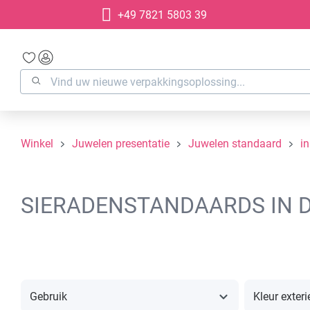
+49 7821 5803 39
oekopdracht
Ga naar de hoofdnavigatie
Winkel
Juwelen presentatie
Juwelen standaard
in
SIERADENSTANDAARDS IN D
Gebruik
Kleur exteri