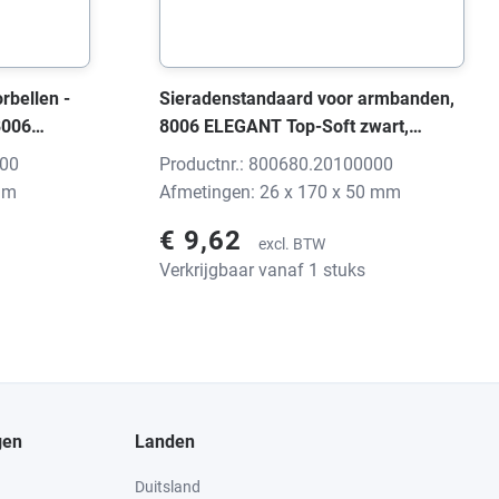
rbellen -
Sieradenstandaard voor armbanden,
8006
8006 ELEGANT Top-Soft zwart,
 48x35x62
26x170x50 mm, zonder print
000
Productnr.: 800680.20100000
mm
Afmetingen: 26 x 170 x 50 mm
€ 9,62
excl. BTW
Verkrijgbaar vanaf 1 stuks
gen
Landen
Duitsland