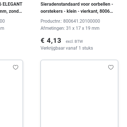
006 ELEGANT
Sieradenstandaard voor oorbellen -
 mm, zonder
oorstekers - klein - vierkant, 8006
ELEGANT Top-Soft zwart, 31x17x19
000
Productnr.: 800641.20100000
mm, zonder print
mm
Afmetingen: 31 x 17 x 19 mm
€ 4,13
excl. BTW
Verkrijgbaar vanaf 1 stuks