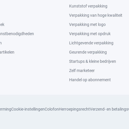
Kunststof verpakking
Verpakking van hoge kwaliteit
tek
Verpakking met logo
kunstbenodigdheden
Verpakking met opdruk
n
Lichtgevende verpakking
rtikelen
Geurende verpakking
Startups & kleine bedrijven
Zelf marketeer
Handel op abonnement
erming
Cookie-instellingen
Colofon
Herroepingsrecht
Verzend- en betaling