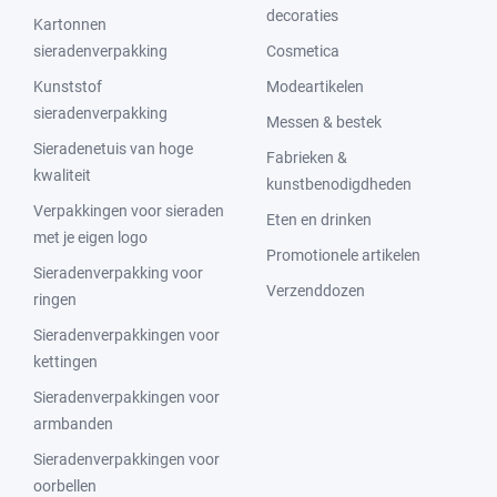
decoraties
Kartonnen
sieradenverpakking
Cosmetica
Kunststof
Modeartikelen
sieradenverpakking
Messen & bestek
Sieradenetuis van hoge
Fabrieken &
kwaliteit
kunstbenodigdheden
Verpakkingen voor sieraden
Eten en drinken
met je eigen logo
Promotionele artikelen
Sieradenverpakking voor
Verzenddozen
ringen
Sieradenverpakkingen voor
kettingen
Sieradenverpakkingen voor
armbanden
Sieradenverpakkingen voor
oorbellen