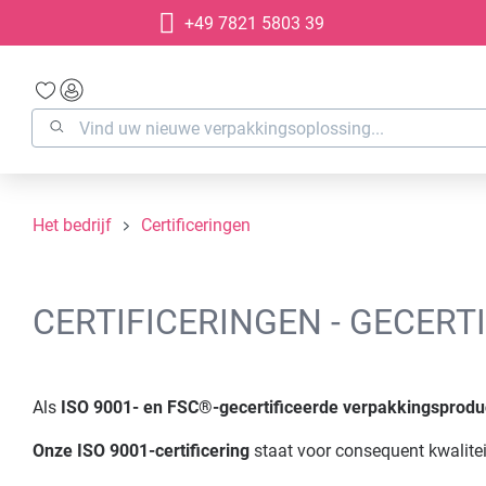
+49 7821 5803 39
oekopdracht
Ga naar de hoofdnavigatie
Het bedrijf
Certificeringen
CERTIFICERINGEN - GECERT
Als
ISO 9001- en FSC®-gecertificeerde verpakkingsprodu
Onze ISO 9001-certificering
staat voor consequent kwalit