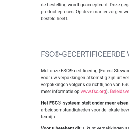
de bestelling wordt geaccepteerd. Deze gege
productieproces. Op deze manier zorgen we
besteld heeft.
FSC®-GECERTIFICEERDE
Met onze FSC®-certificering (Forest Steward
voor uw verpakkingen afkomstig zijn uit v
verpakkingen volgens de richtlijnen van 
meer informatie op
www.fsc.org
).
Beleidsv
Het FSC®-systeem stelt onder meer eisen
arbeidsomstandigheden voor de lokale bev
termijn.
Voor u betekent dit:
u kunt verpakkingen aa