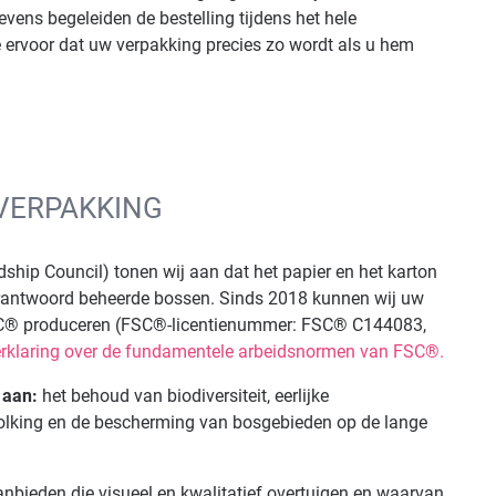
vens begeleiden de bestelling tijdens het hele
 ervoor dat uw verpakking precies zo wordt als u hem
 VERPAKKING
ship Council) tonen wij aan dat het papier en het karton
erantwoord beheerde bossen. Sinds 2018 kunnen wij uw
FSC® produceren (FSC®-licentienummer: FSC® C144083,
erklaring over de fundamentele arbeidsnormen van FSC®.
 aan:
het behoud van biodiversiteit, eerlijke
olking en de bescherming van bosgebieden op de lange
nbieden die visueel en kwalitatief overtuigen en waarvan