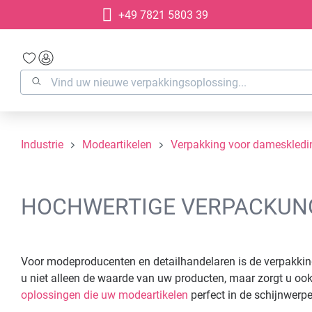
+49 7821 5803 39
oekopdracht
Ga naar de hoofdnavigatie
Industrie
Modeartikelen
Verpakking voor dameskledi
HOCHWERTIGE VERPACKUN
Voor modeproducenten en detailhandelaren is de verpakki
u niet alleen de waarde van uw producten, maar zorgt u ook
oplossingen die uw modeartikelen
perfect in de schijnwerp