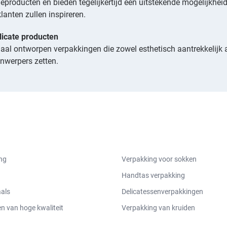
roducten en bieden tegelijkertijd een uitstekende mogelijkheid o
anten zullen inspireren.
licate producten
aal ontworpen verpakkingen die zowel esthetisch aantrekkelijk a
jnwerpers zetten.
ng
Verpakking voor sokken
Handtas verpakking
aals
Delicatessenverpakkingen
 van hoge kwaliteit
Verpakking van kruiden