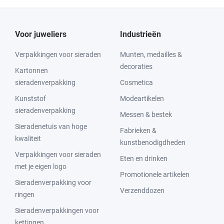
Voor juweliers
Industrieën
Verpakkingen voor sieraden
Munten, medailles &
decoraties
Kartonnen
sieradenverpakking
Cosmetica
Kunststof
Modeartikelen
sieradenverpakking
Messen & bestek
Sieradenetuis van hoge
Fabrieken &
kwaliteit
kunstbenodigdheden
Verpakkingen voor sieraden
Eten en drinken
met je eigen logo
Promotionele artikelen
Sieradenverpakking voor
Verzenddozen
ringen
Sieradenverpakkingen voor
kettingen