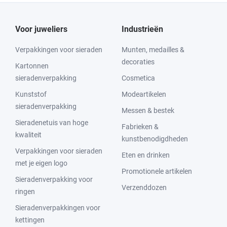
Voor juweliers
Industrieën
Verpakkingen voor sieraden
Munten, medailles &
decoraties
Kartonnen
sieradenverpakking
Cosmetica
Kunststof
Modeartikelen
sieradenverpakking
Messen & bestek
Sieradenetuis van hoge
Fabrieken &
kwaliteit
kunstbenodigdheden
Verpakkingen voor sieraden
Eten en drinken
met je eigen logo
Promotionele artikelen
Sieradenverpakking voor
Verzenddozen
ringen
Sieradenverpakkingen voor
kettingen