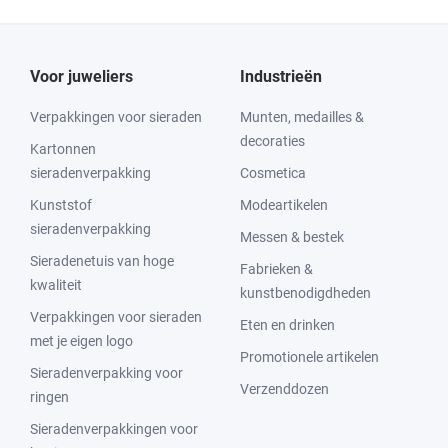
Voor juweliers
Industrieën
Verpakkingen voor sieraden
Munten, medailles &
decoraties
Kartonnen
sieradenverpakking
Cosmetica
Kunststof
Modeartikelen
sieradenverpakking
Messen & bestek
Sieradenetuis van hoge
Fabrieken &
kwaliteit
kunstbenodigdheden
Verpakkingen voor sieraden
Eten en drinken
met je eigen logo
Promotionele artikelen
Sieradenverpakking voor
Verzenddozen
ringen
Sieradenverpakkingen voor