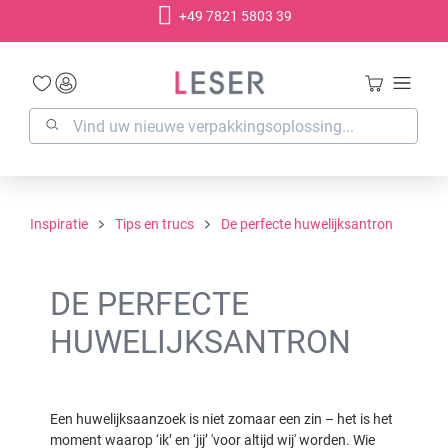
+49 7821 5803 39
hoofdinhoud
Inspiratie
Tips en trucs
De perfecte huwelijksantron
DE PERFECTE
HUWELIJKSANTRON
Een huwelijksaanzoek is niet zomaar een zin – het is het
moment waarop ‘ik’ en ‘jij’ 'voor altijd wij' worden. Wie