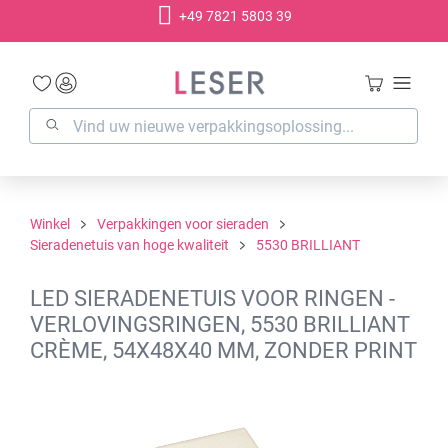
+49 7821 5803 39
hoofdinhoud
Winkel
Verpakkingen voor sieraden
Sieradenetuis van hoge kwaliteit
5530 BRILLIANT
LED SIERADENETUIS VOOR RINGEN -
VERLOVINGSRINGEN, 5530 BRILLIANT
CRÈME, 54X48X40 MM, ZONDER PRINT
Afbeeldingengalerij overslaan