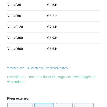
Vanaf
36
€ 9,64*
Vanaf
60
€ 8,21*
Vanaf
120
€ 7,14*
Vanaf
300
€ 6,93*
Vanaf
600
€ 6,64*
*Prijzen excl. BTW en excl. verzendkosten
Beschikbaar – met druk duurt het ongeveer 8 werkdagen tot
verzending!
Selecteer
Kleur exterieur