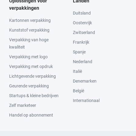
Oplossingen voor
Landen
verpakkingen
Duitsland
Kartonnen verpakking
Oostenrijk
Kunststof verpakking
Zwitserland
Verpakking van hoge
Frankrijk
kwaliteit
Spanje
Verpakking met logo
Nederland
Verpakking met opdruk
Italië
Lichtgevende verpakking
Denemarken
Geurende verpakking
België
Startups & kleine bedrijven
Internationaal
Zelf marketeer
Handel op abonnement