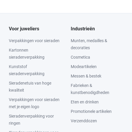
Voor juweliers
Industrieën
Verpakkingen voor sieraden
Munten, medailles &
decoraties
Kartonnen
sieradenverpakking
Cosmetica
Kunststof
Modeartikelen
sieradenverpakking
Messen & bestek
Sieradenetuis van hoge
Fabrieken &
kwaliteit
kunstbenodigdheden
Verpakkingen voor sieraden
Eten en drinken
met je eigen logo
Promotionele artikelen
Sieradenverpakking voor
Verzenddozen
ringen