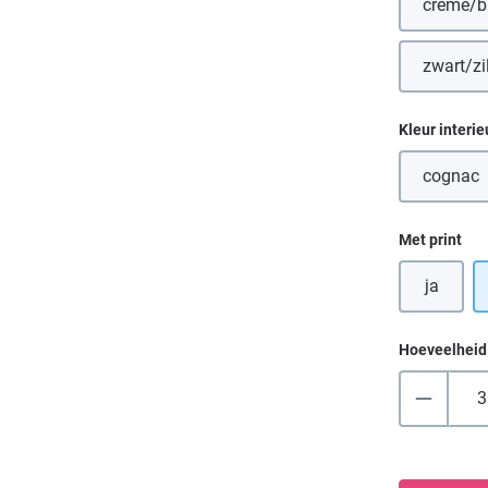
crème/b
zwart/zi
Selecteer
Kleur interie
cognac
(Deze
Selecteer
Met print
ja
Hoeveelheid