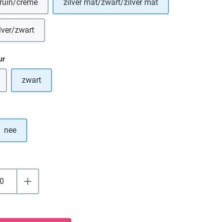
ruin/crème
zilver mat/zwart/zilver mat
(Deze optie is momenteel niet beschikbaar.)
lver/zwart
ur
zwart
 optie is momenteel niet beschikbaar.)
nee