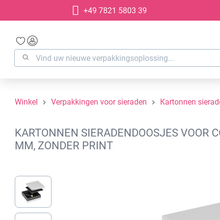
+49 7821 5803 39
oekopdracht
Ga naar de hoofdnavigatie
Winkel
Verpakkingen voor sieraden
Kartonnen siera
KARTONNEN SIERADENDOOSJES VOOR COL
MM, ZONDER PRINT
Afbeeldingengalerij overslaan