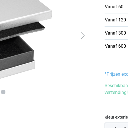
Vanaf
60
Vanaf
120
Vanaf
300
Vanaf
600
*Prijzen ex
Beschikbaar
verzending!
Selecteer
Kleur exteri