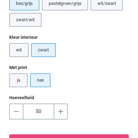
bes/grijs
pastelgroen/grijs
wit/zwart
zwart/wit
(Deze optie is momenteel niet beschikbaar.)
Selecteer
Kleur interieur
wit
zwart
(Deze optie is momenteel niet beschikbaar.)
Selecteer
Met print
ja
nee
Hoeveelheid