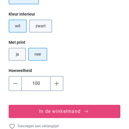
Selecteer
Kleur interieur
wit
zwart
(Deze optie is momenteel niet beschikbaar.)
Selecteer
Met print
ja
nee
Hoeveelheid
In de winkelmand
Toevoegen aan verlanglijst