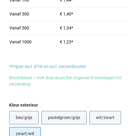
Vanaf
100
€ 1,44*
Vanaf
300
€ 1,40*
Vanaf
500
€ 1,34*
Vanaf
1000
€ 1,23*
*Prijzen excl. BTW en excl. verzendkosten
Beschikbaar – met druk duurt het ongeveer 8 werkdagen tot
verzending!
Selecteer
Kleur exterieur
bes/grijs
pastelgroen/grijs
wit/zwart
(Deze optie is momenteel niet beschikbaar.)
(Deze optie is momenteel niet beschikbaar.)
(Deze optie is mom
zwart/wit