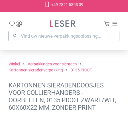
+49 7821 5803 39
hoofdinhoud
Winkel
Verpakkingen voor sieraden
Kartonnen sieradenverpakking
0135 PICOT
KARTONNEN SIERADENDOOSJES
VOOR COLLIERHANGERS -
OORBELLEN, 0135 PICOT ZWART/WIT,
60X60X22 MM, ZONDER PRINT
Afbeeldingengalerij overslaan