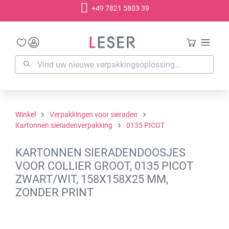
+49 7821 5803 39
hoofdinhoud
Winkel
Verpakkingen voor sieraden
Kartonnen sieradenverpakking
0135 PICOT
KARTONNEN SIERADENDOOSJES
VOOR COLLIER GROOT, 0135 PICOT
ZWART/WIT, 158X158X25 MM,
ZONDER PRINT
Afbeeldingengalerij overslaan