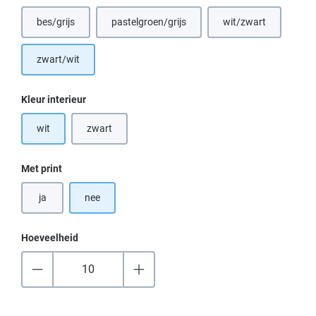
bes/grijs
pastelgroen/grijs
wit/zwart
(Deze optie is momenteel niet beschikbaar.)
(Deze optie is momenteel niet beschikbaar.)
(Deze optie is mom
zwart/wit
Selecteer
Kleur interieur
wit
zwart
(Deze optie is momenteel niet beschikbaar.)
Selecteer
Met print
ja
nee
Hoeveelheid