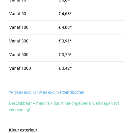
Vanaf
10
€ 6,04*
Vanaf
50
€ 4,63*
Vanaf
100
€ 4,03*
Vanaf
300
€ 3,91*
Vanaf
500
€ 3,75*
Vanaf
1000
€ 3,42*
*Prijzen excl. BTW en excl. verzendkosten
Beschikbaar – met druk duurt het ongeveer 8 werkdagen tot
verzending!
Selecteer
Kleur exterieur