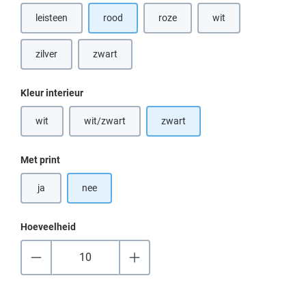
leisteen
rood
roze
wit
(Deze optie is momenteel niet beschik
(Deze optie is momentee
zilver
zwart
Selecteer
Kleur interieur
wit
wit/zwart
zwart
(Deze optie is momenteel niet beschikbaar.)
(Deze optie is momenteel niet beschikbaar.)
Selecteer
Met print
ja
nee
Hoeveelheid