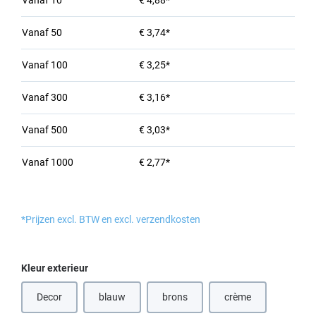
Vanaf
10
€ 4,88*
Vanaf
50
€ 3,74*
Vanaf
100
€ 3,25*
Vanaf
300
€ 3,16*
Vanaf
500
€ 3,03*
Vanaf
1000
€ 2,77*
*Prijzen excl. BTW en excl. verzendkosten
Selecteer
Kleur exterieur
Decor
blauw
brons
crème
(Deze optie is momenteel niet beschikbaar.)
(Deze optie is momenteel niet beschik
(Deze optie is momen