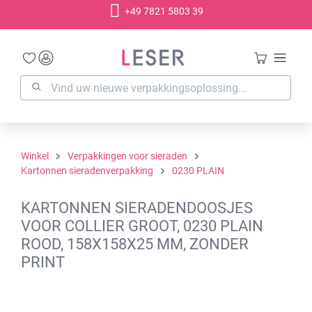
+49 7821 5803 39
hoofdinhoud
Winkel
Verpakkingen voor sieraden
Kartonnen sieradenverpakking
0230 PLAIN
KARTONNEN SIERADENDOOSJES
VOOR COLLIER GROOT, 0230 PLAIN
ROOD, 158X158X25 MM, ZONDER
PRINT
Afbeeldingengalerij overslaan