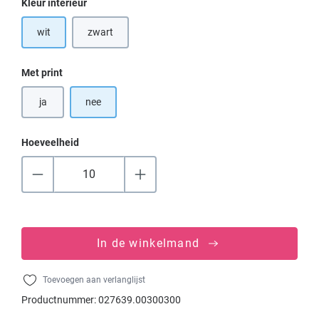
Selecteer
Kleur interieur
wit
zwart
(Deze optie is momenteel niet beschikbaar.)
Selecteer
Met print
ja
nee
Hoeveelheid
In de winkelmand
Toevoegen aan verlanglijst
Productnummer:
027639.00300300