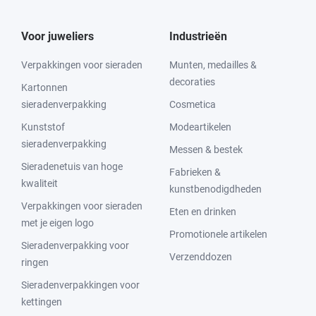
Voor juweliers
Industrieën
Verpakkingen voor sieraden
Munten, medailles &
decoraties
Kartonnen
sieradenverpakking
Cosmetica
Kunststof
Modeartikelen
sieradenverpakking
Messen & bestek
Sieradenetuis van hoge
Fabrieken &
kwaliteit
kunstbenodigdheden
Verpakkingen voor sieraden
Eten en drinken
met je eigen logo
Promotionele artikelen
Sieradenverpakking voor
Verzenddozen
ringen
Sieradenverpakkingen voor
kettingen