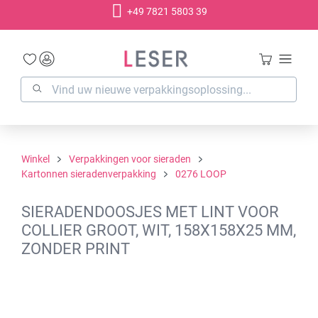
+49 7821 5803 39
hoofdinhoud
Winkel
Verpakkingen voor sieraden
Kartonnen sieradenverpakking
0276 LOOP
SIERADENDOOSJES MET LINT VOOR
COLLIER GROOT, WIT, 158X158X25 MM,
ZONDER PRINT
Afbeeldingengalerij overslaan