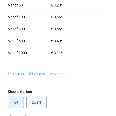
Vanaf
50
€ 4,20*
Vanaf
100
€ 3,66*
Vanaf
300
€ 3,55*
Vanaf
500
€ 3,40*
Vanaf
1000
€ 3,11*
*Prijzen excl. BTW en excl. verzendkosten
Selecteer
Kleur exterieur
wit
zwart
(Deze optie is momenteel niet beschikbaar.)