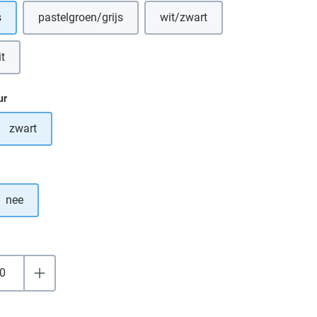
s
pastelgroen/grijs
wit/zwart
t
e optie is momenteel niet beschikbaar.)
ur
zwart
tie is momenteel niet beschikbaar.)
nee