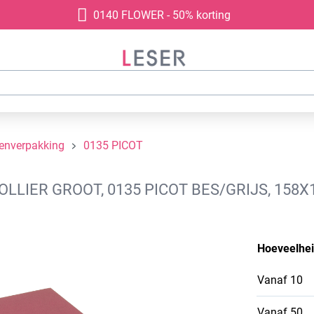
0140 FLOWER - 50% korting
denverpakking
0135 PICOT
LIER GROOT, 0135 PICOT BES/GRIJS, 158X
Hoeveelhe
Vanaf
10
Vanaf
50