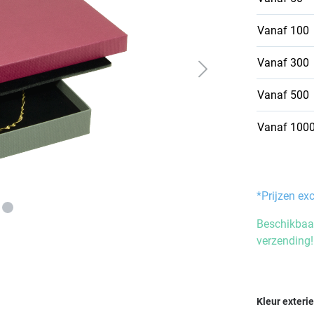
Vanaf
100
Vanaf
300
Vanaf
500
Vanaf
100
*Prijzen ex
Beschikbaar
verzending!
Selecteer
Kleur exteri