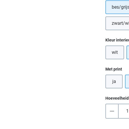
bes/grij
zwart/wi
(Dez
Selecteer
Kleur interie
wit
(Deze op
Selecteer
Met print
ja
Hoeveelheid