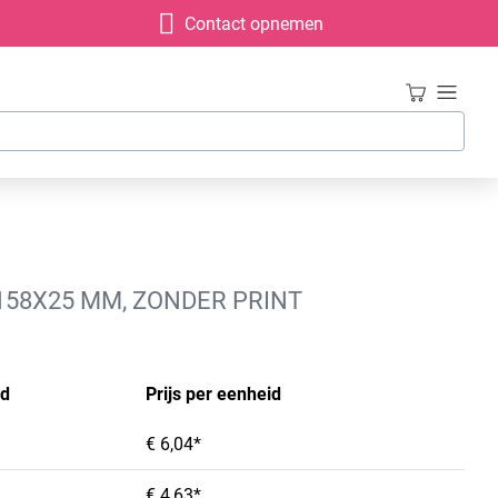
Contact opnemen
158X25 MM, ZONDER PRINT
id
Prijs per eenheid
€ 6,04*
€ 4,63*