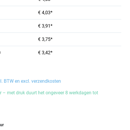
€ 4,03*
€ 3,91*
€ 3,75*
0
€ 3,42*
cl. BTW en excl. verzendkosten
 – met druk duurt het ongeveer 8 werkdagen tot
eur