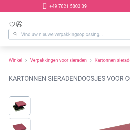
+49 7821 5803 39
oekopdracht
Ga naar de hoofdnavigatie
Winkel
Verpakkingen voor sieraden
Kartonnen siera
KARTONNEN SIERADENDOOSJES VOOR COL
Afbeeldingengalerij overslaan