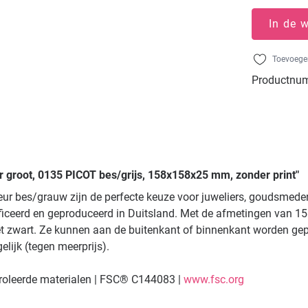
In de 
Toevoegen
Productnu
r groot, 0135 PICOT bes/grijs, 158x158x25 mm, zonder print"
eur bes/grauw zijn de perfecte keuze voor juweliers, goudsmede
ificeerd en geproduceerd in Duitsland. Met de afmetingen van 1
het zwart. Ze kunnen aan de buitenkant of binnenkant worden gep
elijk (tegen meerprijs).
troleerde materialen | FSC® C144083 |
www.fsc.org