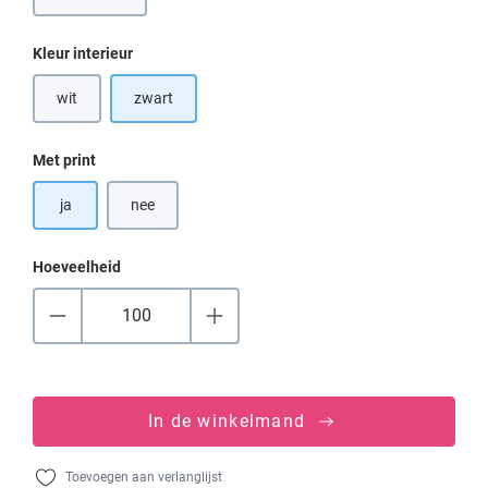
(Deze optie is momenteel niet beschikbaar.)
Selecteer
Kleur interieur
wit
zwart
(Deze optie is momenteel niet beschikbaar.)
Selecteer
Met print
ja
nee
Hoeveelheid
In de winkelmand
Toevoegen aan verlanglijst