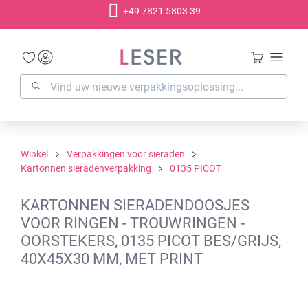
+49 7821 5803 39
hoofdinhoud
Winkel
Verpakkingen voor sieraden
Kartonnen sieradenverpakking
0135 PICOT
KARTONNEN SIERADENDOOSJES
VOOR RINGEN - TROUWRINGEN -
OORSTEKERS, 0135 PICOT BES/GRIJS,
40X45X30 MM, MET PRINT
Afbeeldingengalerij overslaan