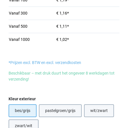
Vanaf
100
€ 1,19*
Vanaf
300
€ 1,16*
Vanaf
500
€ 1,11*
Vanaf
1000
€ 1,02*
*Prijzen excl. BTW en excl. verzendkosten
Beschikbaar – met druk duurt het ongeveer 8 werkdagen tot
verzending!
Selecteer
Kleur exterieur
bes/grijs
pastelgroen/grijs
wit/zwart
zwart/wit