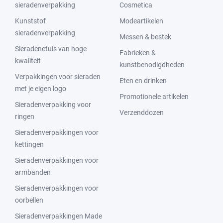
sieradenverpakking
Cosmetica
Kunststof
Modeartikelen
sieradenverpakking
Messen & bestek
Sieradenetuis van hoge
Fabrieken &
kwaliteit
kunstbenodigdheden
Verpakkingen voor sieraden
Eten en drinken
met je eigen logo
Promotionele artikelen
Sieradenverpakking voor
Verzenddozen
ringen
Sieradenverpakkingen voor
kettingen
Sieradenverpakkingen voor
armbanden
Sieradenverpakkingen voor
oorbellen
Sieradenverpakkingen Made