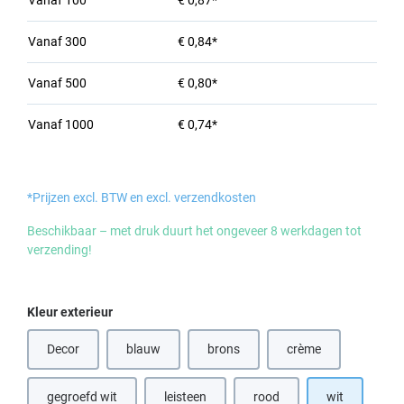
Vanaf
100
€ 0,87*
Vanaf
300
€ 0,84*
Vanaf
500
€ 0,80*
Vanaf
1000
€ 0,74*
*Prijzen excl. BTW en excl. verzendkosten
Beschikbaar – met druk duurt het ongeveer 8 werkdagen tot
verzending!
Selecteer
Kleur exterieur
Decor
blauw
brons
crème
(Deze optie is momenteel niet beschikbaar.)
(Deze optie is momenteel niet beschik
gegroefd wit
leisteen
rood
wit