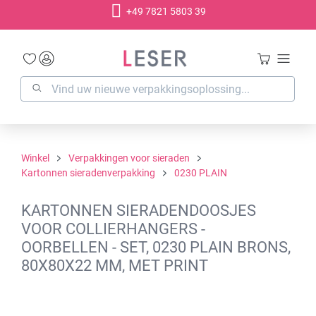
+49 7821 5803 39
hoofdinhoud
Winkel
Verpakkingen voor sieraden
Kartonnen sieradenverpakking
0230 PLAIN
KARTONNEN SIERADENDOOSJES
VOOR COLLIERHANGERS -
OORBELLEN - SET, 0230 PLAIN BRONS,
80X80X22 MM, MET PRINT
Afbeeldingengalerij overslaan