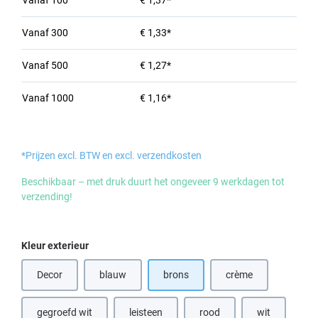
Vanaf
100
€ 1,37*
Vanaf
300
€ 1,33*
Vanaf
500
€ 1,27*
Vanaf
1000
€ 1,16*
*Prijzen excl. BTW en excl. verzendkosten
Beschikbaar – met druk duurt het ongeveer 9 werkdagen tot
verzending!
Selecteer
Kleur exterieur
Decor
blauw
brons
crème
(Deze optie is momenteel niet beschikbaar.)
(Deze optie is momen
gegroefd wit
leisteen
rood
wit