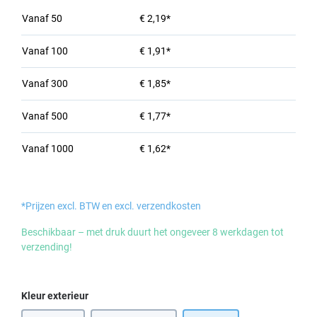
Vanaf
50
€ 2,19*
Vanaf
100
€ 1,91*
Vanaf
300
€ 1,85*
Vanaf
500
€ 1,77*
Vanaf
1000
€ 1,62*
*Prijzen excl. BTW en excl. verzendkosten
Beschikbaar – met druk duurt het ongeveer 8 werkdagen tot
verzending!
Selecteer
Kleur exterieur