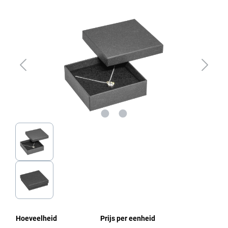
Afbeeldingengalerij overslaan
Hoeveelheid
Prijs per eenheid