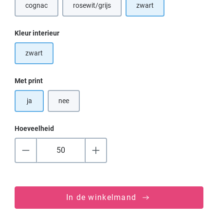
cognac
rosewit/grijs
zwart
Selecteer
Kleur interieur
zwart
Selecteer
Met print
ja
nee
Hoeveelheid
In de winkelmand