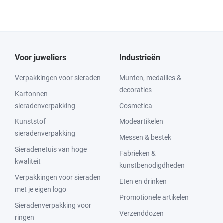
Voor juweliers
Industrieën
Verpakkingen voor sieraden
Munten, medailles &
decoraties
Kartonnen
sieradenverpakking
Cosmetica
Kunststof
Modeartikelen
sieradenverpakking
Messen & bestek
Sieradenetuis van hoge
Fabrieken &
kwaliteit
kunstbenodigdheden
Verpakkingen voor sieraden
Eten en drinken
met je eigen logo
Promotionele artikelen
Sieradenverpakking voor
Verzenddozen
ringen