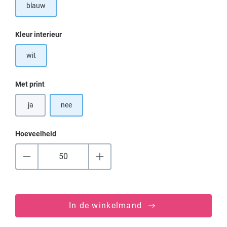
blauw
Selecteer
Kleur interieur
wit
Selecteer
Met print
ja
nee
Hoeveelheid
In de winkelmand