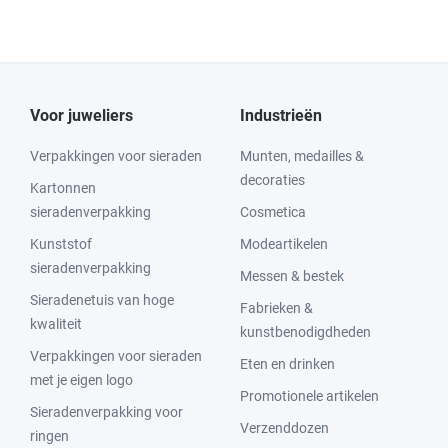
Voor juweliers
Industrieën
Verpakkingen voor sieraden
Munten, medailles &
decoraties
Kartonnen
sieradenverpakking
Cosmetica
Kunststof
Modeartikelen
sieradenverpakking
Messen & bestek
Sieradenetuis van hoge
Fabrieken &
kwaliteit
kunstbenodigdheden
Verpakkingen voor sieraden
Eten en drinken
met je eigen logo
Promotionele artikelen
Sieradenverpakking voor
Verzenddozen
ringen