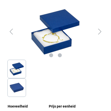
Afbeeldingengalerij overslaan
Hoeveelheid
Prijs per eenheid