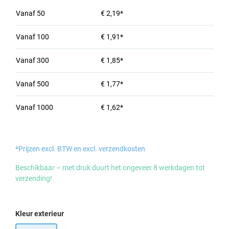
Vanaf
50
€ 2,19*
Vanaf
100
€ 1,91*
Vanaf
300
€ 1,85*
Vanaf
500
€ 1,77*
Vanaf
1000
€ 1,62*
*Prijzen excl. BTW en excl. verzendkosten
Beschikbaar – met druk duurt het ongeveer 8 werkdagen tot
verzending!
Selecteer
Kleur exterieur