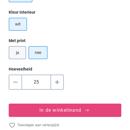
Selecteer
Kleur interieur
wit
Selecteer
Met print
ja
nee
Hoeveelheid
In de winkelmand
Toevoegen aan verlanglijst