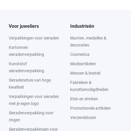
Voor juweliers
Industrieën
Verpakkingen voor sieraden
Munten, medailles &
decoraties
Kartonnen
sieradenverpakking
Cosmetica
Kunststof
Modeartikelen
sieradenverpakking
Messen & bestek
Sieradenetuis van hoge
Fabrieken &
kwaliteit
kunstbenodigdheden
Verpakkingen voor sieraden
Eten en drinken
met je eigen logo
Promotionele artikelen
Sieradenverpakking voor
Verzenddozen
ringen
Sieradenverpakkingen voor