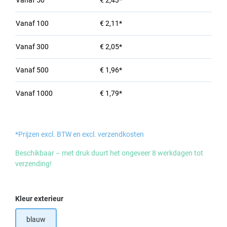
Vanaf
50
€ 2,43*
Vanaf
100
€ 2,11*
Vanaf
300
€ 2,05*
Vanaf
500
€ 1,96*
Vanaf
1000
€ 1,79*
*Prijzen excl. BTW en excl. verzendkosten
Beschikbaar – met druk duurt het ongeveer 8 werkdagen tot
verzending!
Selecteer
Kleur exterieur
blauw